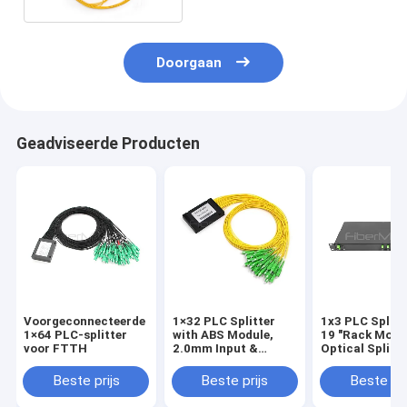
Doorgaan
Geadviseerde Producten
Voorgeconnecteerde
1×32 PLC Splitter
1x3 PLC Splitt
1×64 PLC-splitter
with ABS Module,
19 "Rack Moun
voor FTTH
2.0mm Input &
Optical Splitt
Output
CCTV / CATV L
Beste prijs
Beste prijs
Beste pri