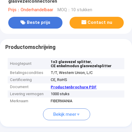
glasvezelconnectoren
Prijs：Onderhandelbaar
MOQ：10 stukken
Beste prijs
Contact nu
Productomschrijving
,
1x3 glasvezel splitter
Hoogtepunt
CE enkelmodus glasvezelsplitter
Betalingscondities
T/T, Western Union, L/C
Certificering
CE, RoHS
Document
Productenbrochure PDF
Levering vermogen
1000 stuks
Merknaam
FIBERMANIA
Bekijk meer