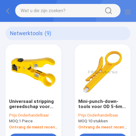
Netwerktools
(9)
Universaal stripping
Mini-punch-down-
gereedschap voor
tools voor OD 5-6mm
ronde en platte RG59
UTP/STP-kabel op
Prijs:
Onderhandelbaar
Prijs:
Onderhandelbaar
RG6 RG7 RG11
110-terminalblok
MOQ:
1 Piece
MOQ:
10 stukken
Ethernet coaxial
Ontvang de meest recente Prijs
Ontvang de meest recente Prijs