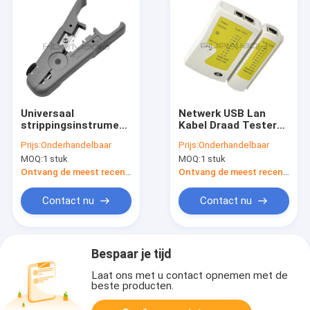
Universaal
Netwerk USB Lan
strippingsinstrument
Kabel Draad Tester
voor ronde kabels,
Voor RJ11, RJ12,
Prijs:
Onderhandelbaar
Prijs:
Onderhandelbaar
gestreepte draden,
RJ45 Kabel Twisted
MOQ:
1 stuk
MOQ:
1 stuk
meergeleiderkabels
Pair verbindingen
Ontvang de meest recente Prijs
Ontvang de meest recente Prijs
Contact nu
Contact nu
Bespaar je tijd
Laat ons met u contact opnemen met de
beste producten.