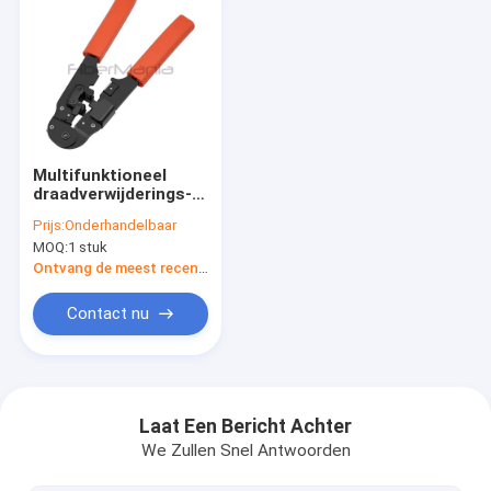
Multifunktioneel
draadverwijderings-
en knipgereedschap
Prijs:
Onderhandelbaar
voor RJ45 8P8C
MOQ:
1 stuk
modulaire stekker
Ontvang de meest recente Prijs
Contact nu
Thuis
Producten
Laat Een Bericht Achter
We Zullen Snel Antwoorden
Video's