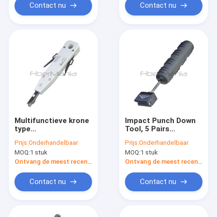
Contact nu
Contact nu
Multifunctieve krone
Impact Punch Down
type
Tool, 5 Pairs
IDC/netwerkdraad en
Universal voor 110
Prijs:
Onderhandelbaar
Prijs:
Onderhandelbaar
telefoon impact
Type Patch Panel
MOQ:
1 stuk
MOQ:
1 stuk
terminal invoegtools
Network Module
Plastic en
Ontvang de meest recente Prijs
Ontvang de meest recente Prijs
koolstofstaal Wit
Contact nu
Contact nu