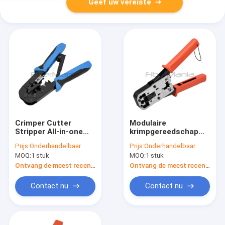
Geef uw vereiste
Crimper Cutter
Modulaire
Stripper All-in-one
krimpgereedschap
multifunctioneel
voor RJ45/8P8C,
Prijs:
Onderhandelbaar
Prijs:
Onderhandelbaar
gereedschap voor
RJ12/6P6C,
MOQ:
1 stuk
MOQ:
1 stuk
RJ45 RJ12 en RJ11
RJ11/6P4C/6P2C,
aansluitkabel
4P4C/4P2C-plugs
Ontvang de meest recente Prijs
Ontvang de meest recente Prijs
Contact nu
Contact nu