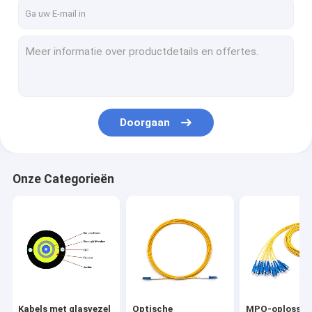
Over ons
Fabriekstocht
Kwaliteitscontrole
Neem contact met ons op
Doorgaan
Nieuws
Gevallen
Onze Categorieën
Vraag een offerte
Kabels met glasvezel
Optische glasvezelpatchkabel
Kabels met glasvezel
Optische
MPO-oplossin