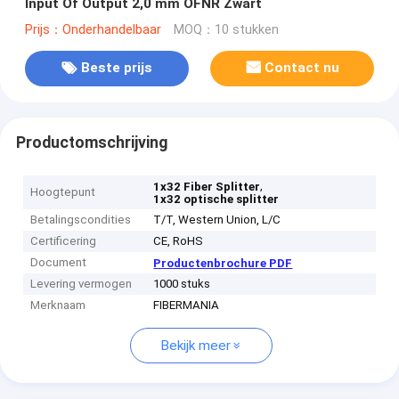
Input Of Output 2,0 mm OFNR Zwart
Prijs：Onderhandelbaar
MOQ：10 stukken
Beste prijs
Contact nu
Productomschrijving
,
1x32 Fiber Splitter
Hoogtepunt
1x32 optische splitter
Betalingscondities
T/T, Western Union, L/C
Certificering
CE, RoHS
Document
Productenbrochure PDF
Levering vermogen
1000 stuks
Merknaam
FIBERMANIA
Bekijk meer