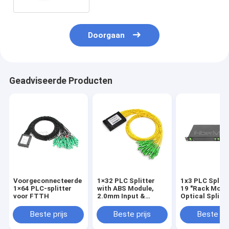
Doorgaan
Geadviseerde Producten
Voorgeconnecteerde
1×32 PLC Splitter
1x3 PLC Splitt
1×64 PLC-splitter
with ABS Module,
19 "Rack Moun
voor FTTH
2.0mm Input &
Optical Splitt
Output
CCTV / CATV L
Beste prijs
Beste prijs
Beste pri