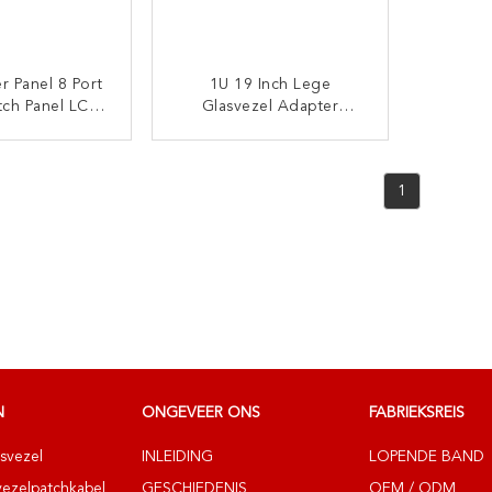
r Panel 8 Port
1U 19 Inch Lege
tch Panel LC
Glasvezel Adapter
ingle Mode Of
Panelen SC Simplex Of
ode Adapter
LC Duplex Type 24
TACT NU
CONTACT NU
Poorten
1
N
ONGEVEER ONS
FABRIEKSREIS
svezel
INLEIDING
LOPENDE BAND
vezelpatchkabel
GESCHIEDENIS
OEM / ODM