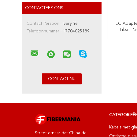
CONTACTEER ONS
Contact Persoon :
Ivery Ye
LC Adapte
Fiber Pa
Telefoonnummer :
17704025189
Duplex S
Multim
CON
CATEGORIEË
Kabels met gla
Streef ernaar dat China de
Optische glas