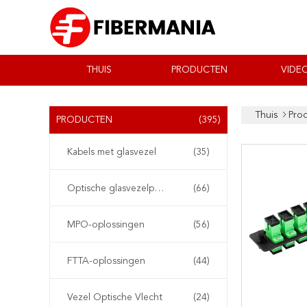
THUIS
PRODUCTEN
VIDEO
Thuis
Pro
PRODUCTEN
(395)
Kabels met glasvezel
(35)
Optische glasvezelpatchkabel
(66)
MPO-oplossingen
(56)
FTTA-oplossingen
(44)
Vezel Optische Vlecht
(24)