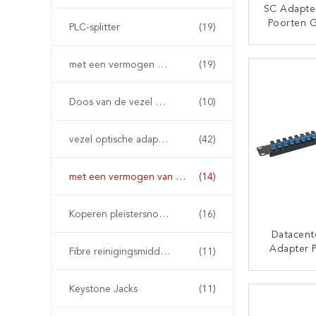
SC Adapter
Poorten 
PLC-splitter
(19)
SC APC S
Mode Ad
CON
met een vermogen van niet meer dan 50 W
(19)
Doos van de vezel de Optische Beëindiging
(10)
vezel optische adapters
(42)
met een vermogen van niet meer dan 10 W
(14)
Koperen pleistersnoeren
(16)
Datacent
Adapter P
Fibre reinigingsmiddelen
(11)
LC Patc
Goed
CON
Keystone Jacks
(11)