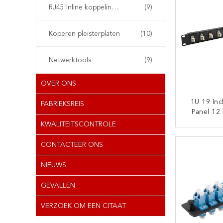
RJ45 Inline koppelingsapparaat
(9)
Koperen pleisterplaten
(10)
Netwerktools
(9)
OVER ONS
1U 19 In
FABRIEKSREIS
Panel 12 
Patch Pan
KWALITEITSCONTROLE
Of Multi
CON
CONTACTEER ONS
NIEUWS
GEVALLEN
VERZOEK OM EEN CITAAT