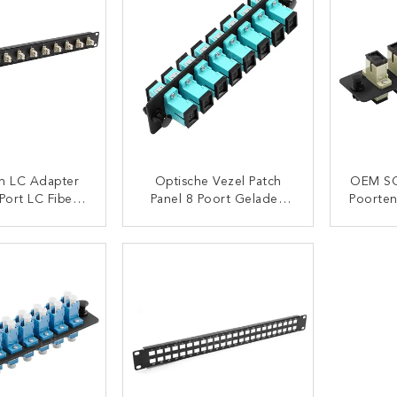
ch LC Adapter
Optische Vezel Patch
OEM SC
Port LC Fiber
Panel 8 Poort Geladen
Poorte
el Single Mode
W/8 SC Single Mode Of
Si
mode Adapter
Multimode Adapter
Multim
TACT NU
CONTACT NU