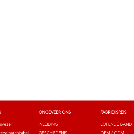
N
ONGEVEER ONS
FABRIEKSREIS
svezel
INLEIDING
LOPENDE BAND
vezelpatchkabel
GESCHIEDENIS
OEM / ODM