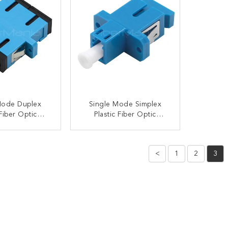
Mode Duplex
Single Mode Simplex
 Fiber Optic
Plastic Fiber Optic
 SC UPC Naar
Adapter Kabel LC Man
PC Blauw
Naar SC Vrouw
TACT NU
CONTACT NU
<
1
2
3