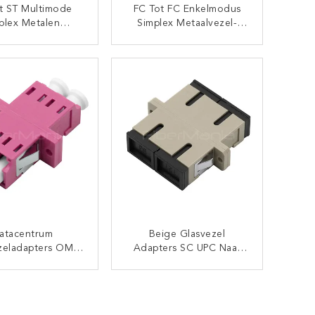
t ST Multimode
FC Tot FC Enkelmodus
plex Metalen
Simplex Metaalvezel-
zel Adapter Met
Optische Adapter
Rode Kap
CONTACT NU
CONTACT NU
atacentrum
Beige Glasvezel
zeladapters OM4
Adapters SC UPC Naar
ode LC LC Duplex
SC UPC Multimode
Adapter
Duplex Fiber Adapter
CONTACT NU
CONTACT NU