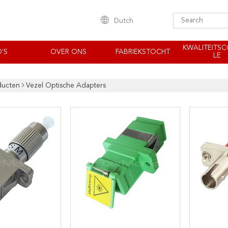
Dutch
KWALITEITS
'S
OVER ONS
FABRIEKSTOCHT
LE
ducten
Vezel Optische Adapters