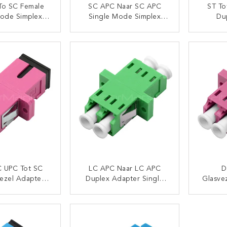
To SC Female
SC APC Naar SC APC
ST To
Mode Simplex
Single Mode Simplex
Du
Adapter Voor
Plastic Fiber Optic
Glasve
asvezel
Adapter Met Stofluchter
TACT NU
CONTACT NU
C UPC Tot SC
LC APC Naar LC APC
D
ezel Adapters
Duplex Adapter Single
Glasve
OM4 Multimode
Mode Duplex Plastic
Multim
el Koppelaar
Optical Fiber Coupler
TACT NU
CONTACT NU