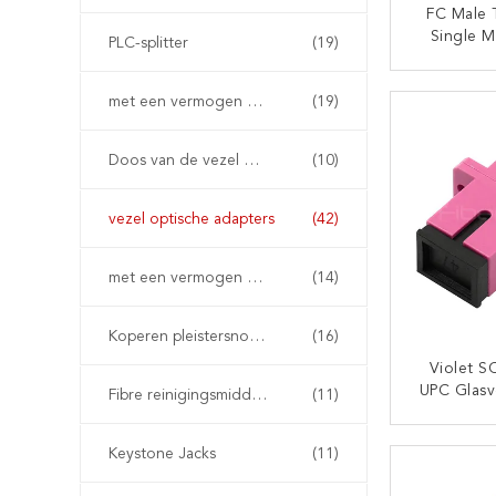
FC Male 
Single 
PLC-splitter
(19)
Hybrid 
Gl
CON
met een vermogen van niet meer dan 50 W
(19)
Doos van de vezel de Optische Beëindiging
(10)
vezel optische adapters
(42)
met een vermogen van niet meer dan 10 W
(14)
Koperen pleistersnoeren
(16)
Violet S
UPC Glasv
Fibre reinigingsmiddelen
(11)
Simplex 
Glasvez
CON
Keystone Jacks
(11)