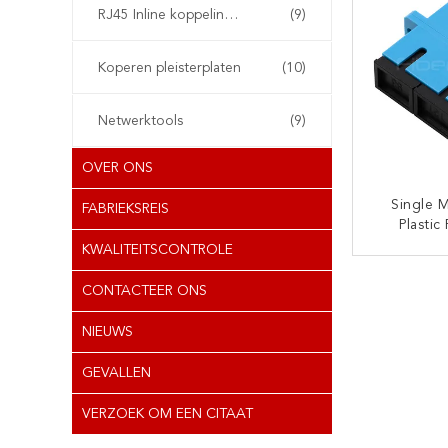
RJ45 Inline koppelingsapparaat
(9)
Koperen pleisterplaten
(10)
Netwerktools
(9)
OVER ONS
Single 
FABRIEKSREIS
Plastic
Adapters
KWALITEITSCONTROLE
SC U
CON
CONTACTEER ONS
NIEUWS
GEVALLEN
VERZOEK OM EEN CITAAT