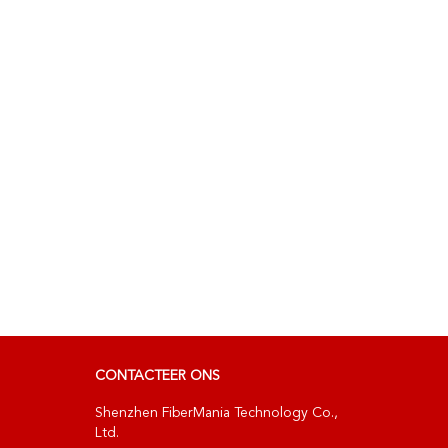
CONTACTEER ONS
Shenzhen FiberMania Technology Co.,
Ltd.