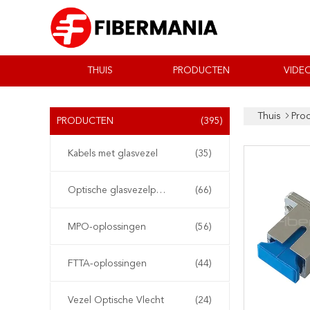
THUIS
PRODUCTEN
VIDEO
Thuis
Pro
PRODUCTEN
(395)
Kabels met glasvezel
(35)
Optische glasvezelpatchkabel
(66)
MPO-oplossingen
(56)
FTTA-oplossingen
(44)
Vezel Optische Vlecht
(24)