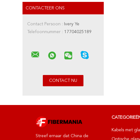
CONTACTEER ONS
Contact Persoon :
Ivery Ye
Telefoonnummer :
17704025189
CATEGORIEË
Kabels met gla
Streef ernaar dat China de
Optische glas