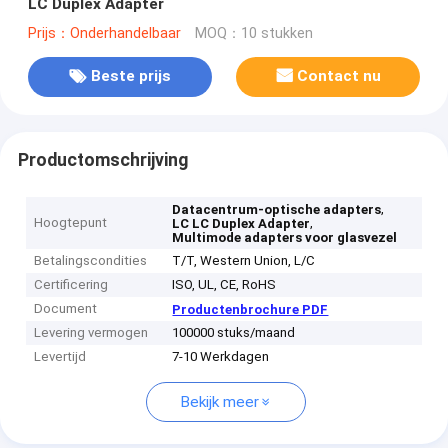
LC Duplex Adapter
Prijs：Onderhandelbaar
MOQ：10 stukken
Beste prijs
Contact nu
Productomschrijving
,
Datacentrum-optische adapters
Hoogtepunt
,
LC LC Duplex Adapter
Multimode adapters voor glasvezel
Betalingscondities
T/T, Western Union, L/C
Certificering
ISO, UL, CE, RoHS
Document
Productenbrochure PDF
Levering vermogen
100000 stuks/maand
Levertijd
7-10 Werkdagen
Bekijk meer