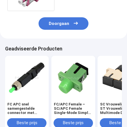
Adapter
Doorgaan
Geadviseerde Producten
FC APC snel
FC/APC Female –
SC Vrouwelijke
samengestelde
SC/APC Female
ST Vrouwelijk
connector met
Single-Mode Simplex
Multimode Dup
vezels voor FTTH
Fiber Optic Adapter
Plastic Fiber 
Adapter
Beste prijs
Beste prijs
Beste pri