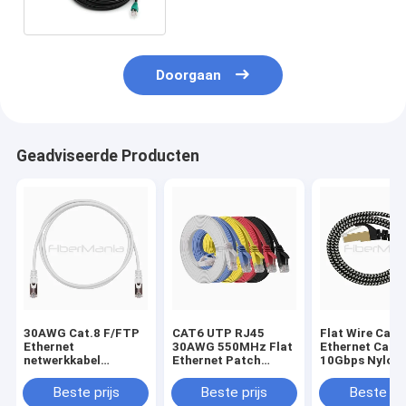
Doorgaan
Geadviseerde Producten
30AWG Cat.8 F/FTP
CAT6 UTP RJ45
Flat Wire Cat7
Ethernet
30AWG 550MHz Flat
Ethernet Cabl
netwerkkabel
Ethernet Patch
10Gbps Nylon
40Gbps 2000Mhz
Cable voor naadloze
gebreide RJ45
RJ45 patch cord
verbinding
koperen patch
Beste prijs
Beste prijs
Beste pri