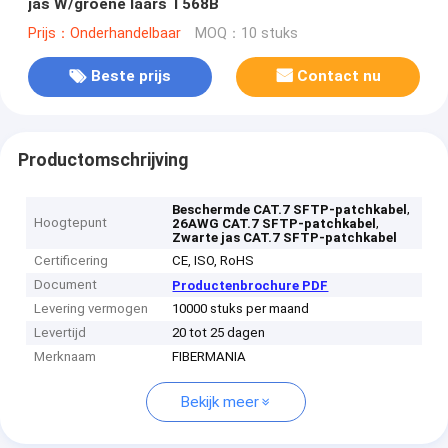
jas W/groene laars T568B
Prijs：Onderhandelbaar
MOQ：10 stuks
Beste prijs
Contact nu
Productomschrijving
,
Beschermde CAT.7 SFTP-patchkabel
Hoogtepunt
,
26AWG CAT.7 SFTP-patchkabel
Zwarte jas CAT.7 SFTP-patchkabel
Certificering
CE, ISO, RoHS
Document
Productenbrochure PDF
Levering vermogen
10000 stuks per maand
Levertijd
20 tot 25 dagen
Merknaam
FIBERMANIA
Bekijk meer