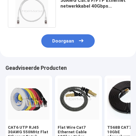
30AWG Cat.8 F/FTP Ethernet
netwerkkabel 40Gbps
2000Mhz RJ45 patch cord
Doorgaan
Geadviseerde Producten
CAT6 UTP RJ45
Flat Wire Cat7
T568B CAT7 U
30AWG 550MHz Flat
Ethernet Cable
10GbE