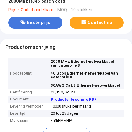
2000Mhz RJ45 patch cord
Prijs：Onderhandelbaar
MOQ：10 stukken
Beste prijs
Contact nu
Productomschrijving
2000 MHz Ethernet-netwerkkabel
van categorie 8
,
Hoogtepunt
40 Gbps Ethernet-netwerkkabel van
categorie 8
,
30AWG Cat.8 Ethernet-netwerkkabel
Certificering
CE, ISO, RoHS
Document
Productenbrochure PDF
Levering vermogen
10000 stuks per maand
Levertijd
20 tot 25 dagen
Merknaam
FIBERMANIA