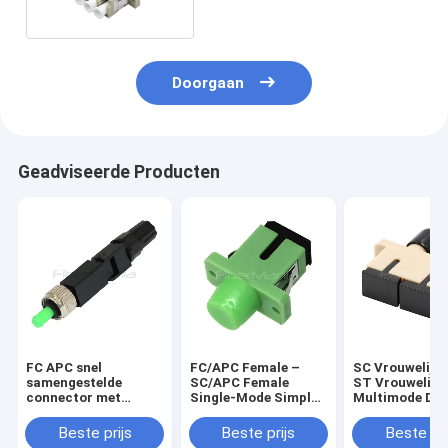
Doorgaan
Geadviseerde Producten
FC APC snel
FC/APC Female –
SC Vrouwelijke
samengestelde
SC/APC Female
ST Vrouwelijk
connector met
Single-Mode Simplex
Multimode Dup
vezels voor FTTH
Fiber Optic Adapter
Plastic Fiber 
Adapter
Beste prijs
Beste prijs
Beste pri