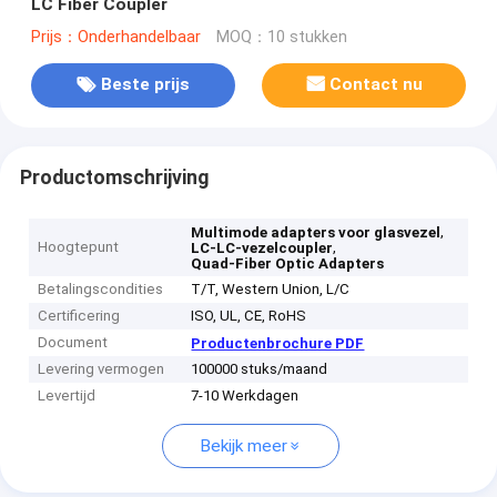
LC Fiber Coupler
Prijs：Onderhandelbaar
MOQ：10 stukken
Beste prijs
Contact nu
Productomschrijving
,
Multimode adapters voor glasvezel
Hoogtepunt
,
LC-LC-vezelcoupler
Quad-Fiber Optic Adapters
Betalingscondities
T/T, Western Union, L/C
Certificering
ISO, UL, CE, RoHS
Document
Productenbrochure PDF
Levering vermogen
100000 stuks/maand
Levertijd
7-10 Werkdagen
Bekijk meer