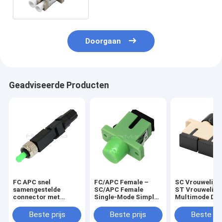
Adapter
Doorgaan
Geadviseerde Producten
FC APC snel
FC/APC Female –
SC Vrouwelijke
samengestelde
SC/APC Female
ST Vrouwelijk
connector met
Single-Mode Simplex
Multimode Dup
vezels voor FTTH
Fiber Optic Adapter
Plastic Fiber 
Adapter
Beste prijs
Beste prijs
Beste pri