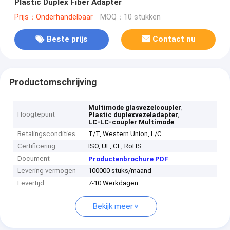
Plastic Duplex Fiber Adapter
Prijs：Onderhandelbaar
MOQ：10 stukken
Beste prijs
Contact nu
Productomschrijving
,
Multimode glasvezelcoupler
Hoogtepunt
,
Plastic duplexvezeladapter
LC-LC-coupler Multimode
Betalingscondities
T/T, Western Union, L/C
Certificering
ISO, UL, CE, RoHS
Document
Productenbrochure PDF
Levering vermogen
100000 stuks/maand
Levertijd
7-10 Werkdagen
Bekijk meer