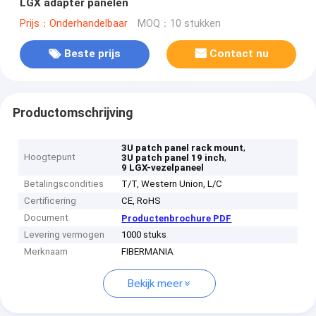
LGX adapter panelen
Prijs：Onderhandelbaar
MOQ：10 stukken
Beste prijs
Contact nu
Productomschrijving
,
3U patch panel rack mount
Hoogtepunt
,
3U patch panel 19 inch
9 LGX-vezelpaneel
Betalingscondities
T/T, Western Union, L/C
Certificering
CE, RoHS
Document
Productenbrochure PDF
Levering vermogen
1000 stuks
Merknaam
FIBERMANIA
Bekijk meer