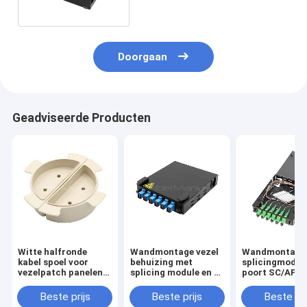
Doorgaan
Geadviseerde Producten
Witte halfronde
Wandmontage vezel
Wandmontage
kabel spoel voor
behuizing met
splicingmodule
vezelpatch panelen
splicing module en 6-
poort SC/APC 
en behuizingen
poort SC/UPC LGX
adapterpaneel
adapter paneel
Beste prijs
Beste prijs
Beste pri