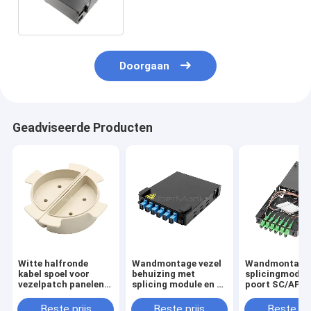
Doorgaan
Geadviseerde Producten
Witte halfronde
Wandmontage vezel
Wandmontage
kabel spoel voor
behuizing met
splicingmodule
vezelpatch panelen
splicing module en 6-
poort SC/APC 
en behuizingen
poort SC/UPC LGX
adapterpaneel
adapter paneel
Beste prijs
Beste prijs
Beste pri