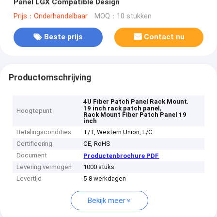
Panel LGX Compatible Design
Prijs：Onderhandelbaar
MOQ：10 stukken
Beste prijs
Contact nu
Productomschrijving
,
4U Fiber Patch Panel Rack Mount
,
19 inch rack patch panel
Hoogtepunt
Rack Mount Fiber Patch Panel 19
inch
Betalingscondities
T/T, Western Union, L/C
Certificering
CE, RoHS
Document
Productenbrochure PDF
Levering vermogen
1000 stuks
Levertijd
5-8 werkdagen
Bekijk meer