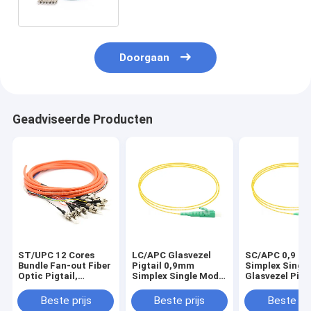
Doorgaan
Geadviseerde Producten
ST/UPC 12 Cores
LC/APC Glasvezel
SC/APC 0,9 m
Bundle Fan-out Fiber
Pigtail 0,9mm
Simplex Singl
Optic Pigtail,
Simplex Single Mode
Glasvezel Pigt
Multimode
Gele jas
Yellow Jacket
62.5/125um, Oranje
Beste prijs
Beste prijs
Beste pri
Jacket