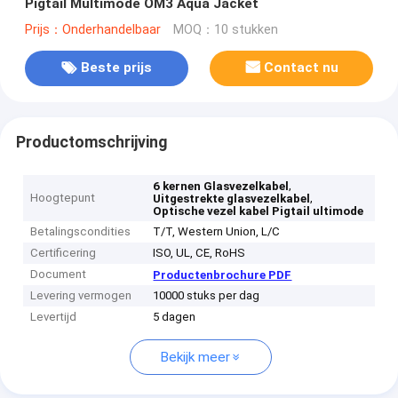
Pigtail Multimode OM3 Aqua Jacket
Prijs：Onderhandelbaar
MOQ：10 stukken
Beste prijs
Contact nu
Productomschrijving
,
6 kernen Glasvezelkabel
Hoogtepunt
,
Uitgestrekte glasvezelkabel
Optische vezel kabel Pigtail ultimode
Betalingscondities
T/T, Western Union, L/C
Certificering
ISO, UL, CE, RoHS
Document
Productenbrochure PDF
Levering vermogen
10000 stuks per dag
Levertijd
5 dagen
Bekijk meer