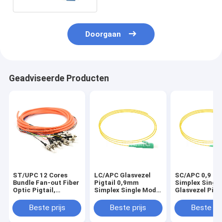
Doorgaan
Geadviseerde Producten
ST/UPC 12 Cores
LC/APC Glasvezel
SC/APC 0,9 m
Bundle Fan-out Fiber
Pigtail 0,9mm
Simplex Singl
Optic Pigtail,
Simplex Single Mode
Glasvezel Pigt
Multimode
Gele jas
Yellow Jacket
62.5/125um, Oranje
Beste prijs
Beste prijs
Beste pri
Jacket