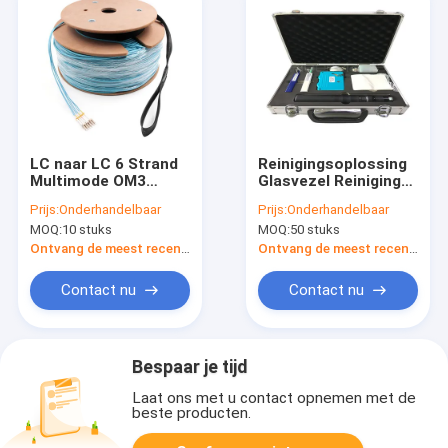
LC naar LC 6 Strand
Reinigingsoplossing
Multimode OM3
Glasvezel Reiniging
OFNR Breakout Cable
Kit voor gevoelige
Prijs:
Onderhandelbaar
Prijs:
Onderhandelbaar
3.0mm Aqua
oppervlakken
MOQ:
10 stuks
MOQ:
50 stuks
Elektronische
apparatuur
Ontvang de meest recente Prijs
Ontvang de meest recente Prijs
Contact nu
Contact nu
Bespaar je tijd
Laat ons met u contact opnemen met de
beste producten.