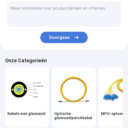
MPO-oplossingen
FTTA-oplossingen
Vezel Optische Vlecht
Doorgaan
PLC-splitter
met een vermogen van niet meer dan 50 W
Onze Categorieën
Doos van de vezel de Optische Beëindiging
vezel optische adapters
met een vermogen van niet meer dan 10 W
Koperen pleistersnoeren
Kabels met glasvezel
Optische
MPO-oplossin
Fibre reinigingsmiddelen
glasvezelpatchkabel