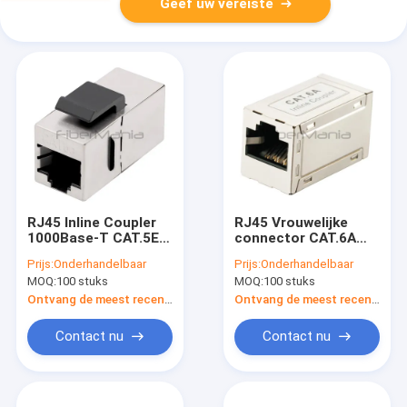
Geef uw vereiste
RJ45 Inline Coupler
RJ45 Vrouwelijke
1000Base-T CAT.5E
connector CAT.6A
Shielded Female to
STP RJ45-RJ45
Prijs:
Onderhandelbaar
Prijs:
Onderhandelbaar
Female Insert Inline
Shielded Inline
MOQ:
100 stuks
MOQ:
100 stuks
Coupler
Coupler Ethernet
Cable Extender voor
Ontvang de meest recente Prijs
Ontvang de meest recente Prijs
ondersteuning van
1000Base-T-
Contact nu
Contact nu
gegevenssnelheid