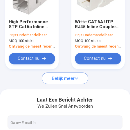
Over ons
Fabriekstocht
High Performance
Witte CAT.6A UTP
STP Cat6a Inline
RJ45 Inline Coupler
Kwaliteitscontrole
Coupler RJ45-RJ45
Keystone Type Draad
Prijs:
Onderhandelbaar
Prijs:
Onderhandelbaar
Kabelmodulaire
ondersteund 22-
MOQ:
100 stuks
MOQ:
100 stuks
aansluitingen
32AWG Kabel
Neem contact met ons op
Ontvang de meest recente Prijs
Ontvang de meest recente Prijs
Nieuws
Contact nu
Contact nu
Gevallen
Bekijk meer
Vraag een offerte
Laat Een Bericht Achter
We Zullen Snel Antwoorden
Kabels met glasvezel
Optische glasvezelpatchkabel