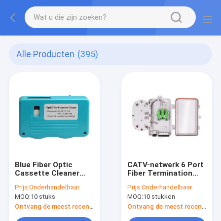
Alle Producten
(395)
Blue Fiber Optic
CATV-netwerk 6 Port
Cassette Cleaner
Fiber Termination
Fiber Connector
Box, optisch netwerk
Prijs:
Onderhandelbaar
Prijs:
Onderhandelbaar
Reiniging Tools voor
terminal box
MOQ:
10 stuks
MOQ:
10 stukken
LC/SC/ST/FC/MU/MPO/MTRJ
Ontvang de meest recente Prijs
Ontvang de meest recente Prijs