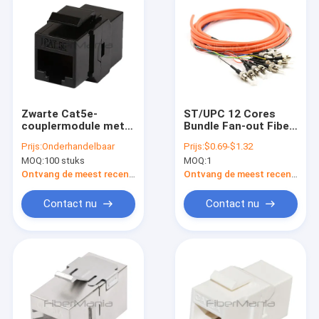
Zwarte Cat5e-
ST/UPC 12 Cores
couplermodule met
Bundle Fan-out Fiber
ondersteuning voor
Optic Pigtail,
Prijs:
Onderhandelbaar
Prijs:
$0.69-$1.32
1000Base-T-
Multimode
MOQ:
100 stuks
MOQ:
1
gegevenssnelheid
62.5/125um, Oranje
Inline Keystone type
Jacket
Ontvang de meest recente Prijs
Ontvang de meest recente Prijs
Contact nu
Contact nu
Thuis
Producten
Video's