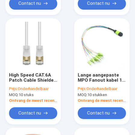
Contact nu
Contact nu
High Speed CAT.6A
Lange aangepaste
Patch Cable Shielded
MPO Fanout kabel 12
STP 36AWG Slim
vezels OM5 50/125
Prijs:
Onderhandelbaar
Prijs:
Onderhandelbaar
Ethernet Network
100G Hytrel Jacket
MOQ:
10 stuks
MOQ:
10 stukken
Patch Cable
Ontvang de meest recente Prijs
Ontvang de meest recente Prijs
Contact nu
Contact nu