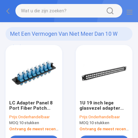
Met Een Vermogen Van Niet Meer Dan 10 W
(14)
LC Adapter Panel 8
1U 19 inch lege
Port Fiber Patch
glasvezel adapter
Panel LC Duplex
panelen SC Simplex
Prijs:
Onderhandelbaar
Prijs:
Onderhandelbaar
Single Mode of
of LC Duplex Type 24
MOQ:
10 stukken
MOQ:
10 stukken
Multimode Adapter
poorten
Ontvang de meest recente Prijs
Ontvang de meest recente Prijs