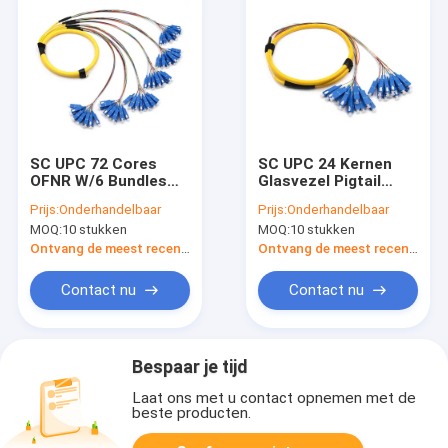
SC UPC 72 Cores
SC UPC 24 Kernen
OFNR W/6 Bundles
Glasvezel Pigtail
Breakout Fiber Optic
OFNR W/2 Bundels
Prijs:
Onderhandelbaar
Prijs:
Onderhandelbaar
Cable Single Mode
Glasvezel Breakout
MOQ:
10 stukken
MOQ:
10 stukken
OS2 Gele jas
Kabel OS2 Gele jas
Ontvang de meest recente Prijs
Ontvang de meest recente Prijs
Contact nu
Contact nu
Bespaar je tijd
Laat ons met u contact opnemen met de
beste producten.