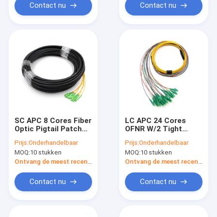
Contact nu
Contact nu
SC APC 8 Cores Fiber
LC APC 24 Cores
Optic Pigtail Patch
OFNR W/2 Tight
Cord Single Mode
Buffer Fiber Optic
Prijs:
Onderhandelbaar
Prijs:
Onderhandelbaar
OS2 PE Zwart jasje
Cable Single Mode
MOQ:
10 stukken
MOQ:
10 stukken
OS2 Geel jasje
Ontvang de meest recente Prijs
Ontvang de meest recente Prijs
Contact nu
Contact nu