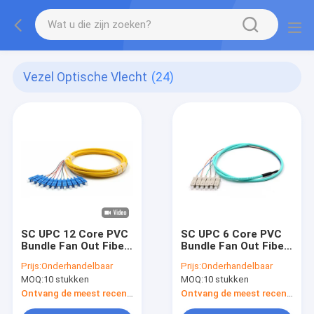
Vezel Optische Vlecht
(24)
SC UPC 12 Core PVC
SC UPC 6 Core PVC
Bundle Fan Out Fiber
Bundle Fan Out Fiber
Cable Pigtail Single
Optic Cable Pigtail
Prijs:
Onderhandelbaar
Prijs:
Onderhandelbaar
Mode OS2 Gele jas
Multimode OM3 Aqua
MOQ:
10 stukken
MOQ:
10 stukken
Jacket
Ontvang de meest recente Prijs
Ontvang de meest recente Prijs