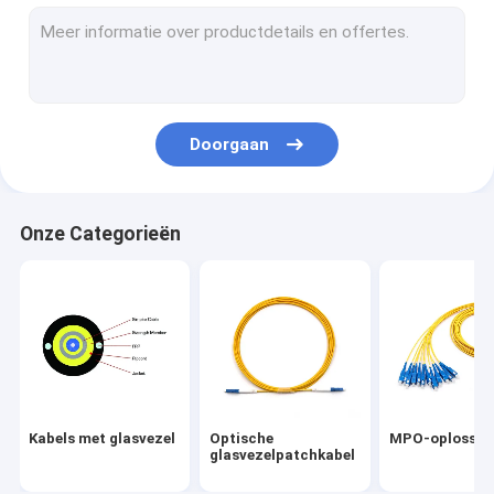
MPO-oplossingen
FTTA-oplossingen
Vezel Optische Vlecht
Doorgaan
PLC-splitter
met een vermogen van niet meer dan 50 W
Onze Categorieën
Doos van de vezel de Optische Beëindiging
vezel optische adapters
met een vermogen van niet meer dan 10 W
Koperen pleistersnoeren
Kabels met glasvezel
Optische
MPO-oplossin
Fibre reinigingsmiddelen
glasvezelpatchkabel