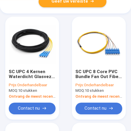
Geef uw vereiste
SC UPC 4 Kernen
SC UPC 8 Core PVC
Waterdicht Glasvezel
Bundle Fan Out Fiber
Pigtail Single Mode
Cable Single Mode
Prijs:
Onderhandelbaar
Prijs:
Onderhandelbaar
OS2 PE Zwart jasje
OS2 Gele jas
MOQ:
10 stukken
MOQ:
10 stukken
Ontvang de meest recente Prijs
Ontvang de meest recente Prijs
Contact nu
Contact nu