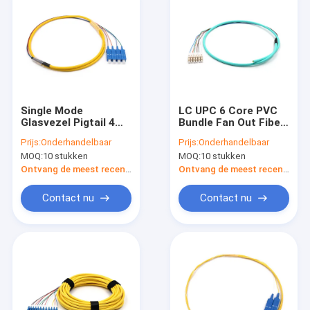
Single Mode
LC UPC 6 Core PVC
Glasvezel Pigtail 4
Bundle Fan Out Fiber
Kernen PVC Bundle
Cable Multimode
Prijs:
Onderhandelbaar
Prijs:
Onderhandelbaar
Fan Out Cable OS2
OM3 Aqua Jacket
MOQ:
10 stukken
MOQ:
10 stukken
Geel jasje
Ontvang de meest recente Prijs
Ontvang de meest recente Prijs
Contact nu
Contact nu
Thuis
Producten
Video's