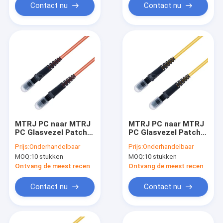
Contact nu
Contact nu
MTRJ PC naar MTRJ
MTRJ PC naar MTRJ
PC Glasvezel Patch
PC Glasvezel Patch
Cable Duplex
Cable Duplex Single
Prijs:
Onderhandelbaar
Prijs:
Onderhandelbaar
62.5/125 OM1
Mode OS2 OFNR 3,0
MOQ:
10 stukken
MOQ:
10 stukken
Multimode OFNR
mm Geel
3.0mm Oranje
Ontvang de meest recente Prijs
Ontvang de meest recente Prijs
Contact nu
Contact nu