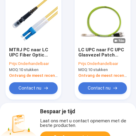
MTRJ PC naar LC
LC UPC naar FC UPC
UPC Fiber Optic
Glasvezel Patch
Patch Cable Duplex
Cable Duplex OM5
Prijs:
Onderhandelbaar
Prijs:
Onderhandelbaar
Single Mode OS2
Multimode OFNR 2,0
MOQ:
10 stukken
MOQ:
10 stukken
OFNR 3,0 mm Geel
mm Lime Green
Ontvang de meest recente Prijs
Ontvang de meest recente Prijs
Contact nu
Contact nu
Bespaar je tijd
Laat ons met u contact opnemen met de
beste producten.