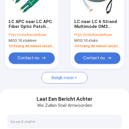
Over ons
Fabriekstocht
LC APC naar LC APC
LC naar LC 6 Strand
Fiber Optic Patch
Multimode OM3
Kwaliteitscontrole
Cable Duplex Single
OFNR Breakout Cable
Prijs:
Onderhandelbaar
Prijs:
Onderhandelbaar
Mode OS2 OFNR 3,0
3.0mm Aqua
MOQ:
10 stukken
MOQ:
10 stuks
mm Geel
Neem contact met ons op
Ontvang de meest recente Prijs
Ontvang de meest recente Prijs
Nieuws
Contact nu
Contact nu
Gevallen
Bekijk meer
Vraag een offerte
Laat Een Bericht Achter
We Zullen Snel Antwoorden
Kabels met glasvezel
Optische glasvezelpatchkabel