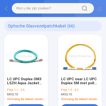
Optische Glasvezelpatchkabel
(66)
LC UPC Duplex OM3
LC UPC naar LC UPC
LSZH Aqua Jacket
Duplex SM met pull
Gepantserde
tab LSZH Yellow
Prijs:
1.1 - 2.5
Prijs:
1.5 - 2.2
Optische Fiber Patch
Fiber Patch Cable
MOQ:
10
MOQ:
10
Cord
Ontvang de meest recente Prijs
Ontvang de meest recente Prijs