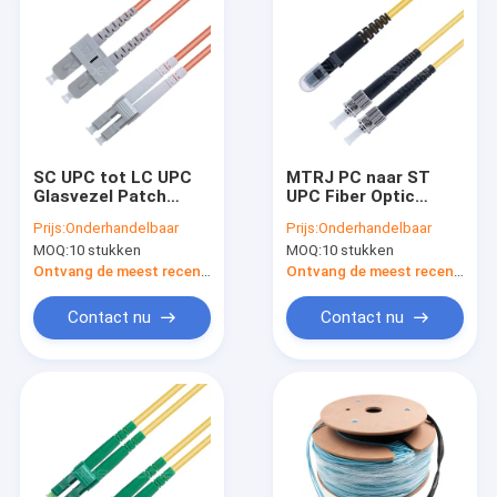
SC UPC tot LC UPC
MTRJ PC naar ST
Glasvezel Patch
UPC Fiber Optic
Cable Duplex
Patch Cable Duplex
Prijs:
Onderhandelbaar
Prijs:
Onderhandelbaar
62.5/125 OM1
Single Mode OS2
MOQ:
10 stukken
MOQ:
10 stukken
Multimode OFNR
OFNR 3,0 mm Geel
3.0mm Oranje
Ontvang de meest recente Prijs
Ontvang de meest recente Prijs
Contact nu
Contact nu
Thuis
Producten
Video's