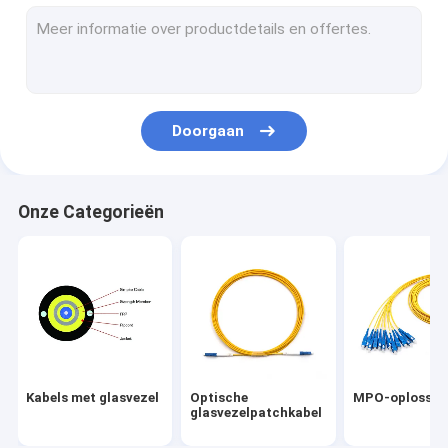
MPO-oplossingen
FTTA-oplossingen
Vezel Optische Vlecht
Doorgaan
PLC-splitter
met een vermogen van niet meer dan 50 W
Onze Categorieën
Doos van de vezel de Optische Beëindiging
vezel optische adapters
met een vermogen van niet meer dan 10 W
Koperen pleistersnoeren
Kabels met glasvezel
Optische
MPO-oplossin
Fibre reinigingsmiddelen
glasvezelpatchkabel