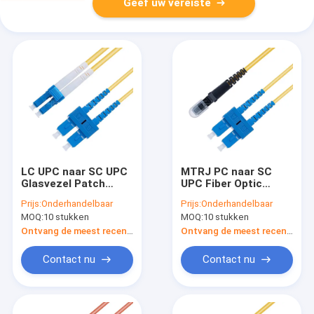
Geef uw vereiste
LC UPC naar SC UPC
MTRJ PC naar SC
Glasvezel Patch
UPC Fiber Optic
Cable Duplex Single
Patch Cable Duplex
Prijs:
Onderhandelbaar
Prijs:
Onderhandelbaar
Mode OS2 OFNR 3,0
Single Mode OS2
MOQ:
10 stukken
MOQ:
10 stukken
mm Geel
OFNR 3,0 mm Geel
Ontvang de meest recente Prijs
Ontvang de meest recente Prijs
Contact nu
Contact nu