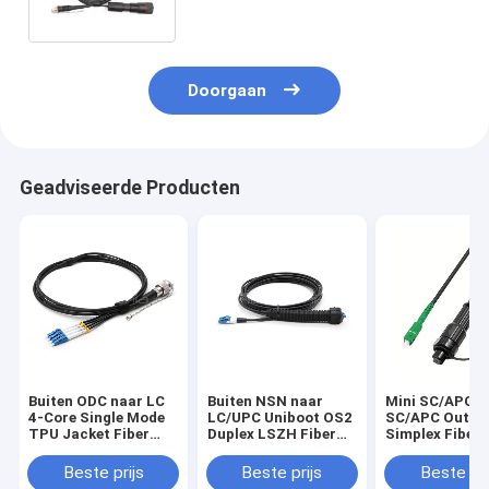
Jacket 4.8mm
Doorgaan
Geadviseerde Producten
Buiten ODC naar LC
Buiten NSN naar
Mini SC/APC t
4-Core Single Mode
LC/UPC Uniboot OS2
SC/APC Outdo
TPU Jacket Fiber
Duplex LSZH Fiber
Simplex Fiber
Patch Cable
Patch Cable
Cord, OS2 9/1
LSZH Jacket
Beste prijs
Beste prijs
Beste pri