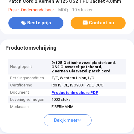
Patch Cord 2 Kernen 9/125 OS2 TPU Jacket 4.8mm
Prijs：Onderhandelbaar
MOQ：10 stukken
Beste prijs
Contact nu
Productomschrijving
,
9/125 Optische vezelplasterband
Hoogtepunt
,
OS2 Glasvezel-patchcord
2 Kernen Glasvezel-patch cord
Betalingscondities
T/T, Western Union, L/C
Certificering
RoHS, CE, ISO9001, VDE, CCC
Document
Productenbrochure PDF
Levering vermogen
1000 stuks
Merknaam
FIBERMANIA
Bekijk meer