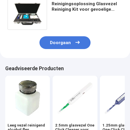
Reinigingsoplossing Glasvezel
Reiniging Kit voor gevoelige
oppervlakken Elektronische
apparatuur
Doorgaan
Geadviseerde Producten
Leeg vezel reinigend
2.5mm glasvezel One
1.25mm glasve
alcohol fles
Click Cleaner voor
One Click Clea