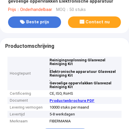
gevoelige oppervlakken Elektronische apparatuur
Prijs：Onderhandelbaar
MOQ：50 stuks
Beste prijs
Contact nu
Productomschrijving
Reinigingsoplossing Glasvezel
Reiniging Kit
,
Elektronische apparatuur Glasvezel
Hoogtepunt
Reiniging Kit
,
Gevoelige oppervlakken Glasvezel
Reiniging Kit
Certificering
CE, ISO, RoHS
Document
Productenbrochure PDF
Levering vermogen
10000 stuks per maand
Levertijd
5-8 werkdagen
Merknaam
FIBERMANIA