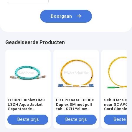
Doorgaan
Geadviseerde Producten
LC UPC Duplex OM3
LC UPC naar LC UPC
Schutter SC A
LSZH Aqua Jacket
Duplex SM met pull
naar SC APC P
Gepantserde
tab LSZH Yellow
Cord Simplex S
Optische Fiber Patch
Fiber Patch Cable
Mode OS2 Gel
Cord
glasvezel kabe
Beste prijs
Beste prijs
Beste pri