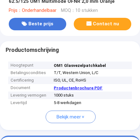
62.5/125 OM1 Multimode OFNR 2,0 mm Oranje
Prijs：Onderhandelbaar
MOQ：10 stukken
Beste prijs
Contact nu
Productomschrijving
Hoogtepunt
OM1 Glasvezelpatchkabel
Betalingscondities
T/T, Western Union, L/C
Certificering
ISO, UL, CE, RoHS
Document
Productenbrochure PDF
Levering vermogen
1000 stuks
Levertijd
5-8 werkdagen
Bekijk meer