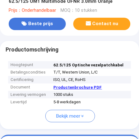
62.5/125 OM1 Multimode OFNR 3.0mm Oranje
Prijs：Onderhandelbaar
MOQ：10 stukken
Beste prijs
Contact nu
Productomschrijving
Hoogtepunt
62.5/125 Optische vezelpatchkabel
Betalingscondities
T/T, Western Union, L/C
Certificering
ISO, UL, CE, RoHS
Document
Productenbrochure PDF
Levering vermogen
1000 stuks
Levertijd
5-8 werkdagen
Bekijk meer