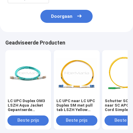
Doorgaan
Geadviseerde Producten
LC UPC Duplex OM3
LC UPC naar LC UPC
Schutter SC A
LSZH Aqua Jacket
Duplex SM met pull
naar SC APC P
Gepantserde
tab LSZH Yellow
Cord Simplex S
Optische Fiber Patch
Fiber Patch Cable
Mode OS2 Gel
Cord
glasvezel kabe
Beste prijs
Beste prijs
Beste pri