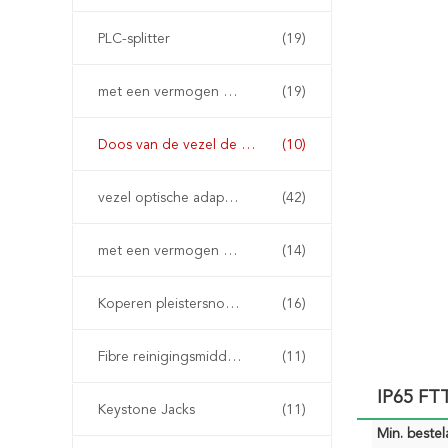
PLC-splitter
(19)
met een vermogen van niet meer dan 50 W
(19)
Doos van de vezel de Optische Beëindiging
(10)
vezel optische adapters
(42)
met een vermogen van niet meer dan 10 W
(14)
Koperen pleistersnoeren
(16)
Fibre reinigingsmiddelen
(11)
IP65 FTT
Keystone Jacks
(11)
Min. bestela