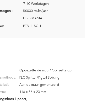
7-10 Werkdagen
rmogen :
50000 stuks/jaar
FIBERMANIA
FTB11-SC-1
er:
Opgezette de muur/Pool zette op
gsmethode:
PLC Splitter/Pigtail Splicing
allatie:
Aan de muur gemonteerd
mm):
116 x 86 x 23 mm
gingsdoos 1 poort
,