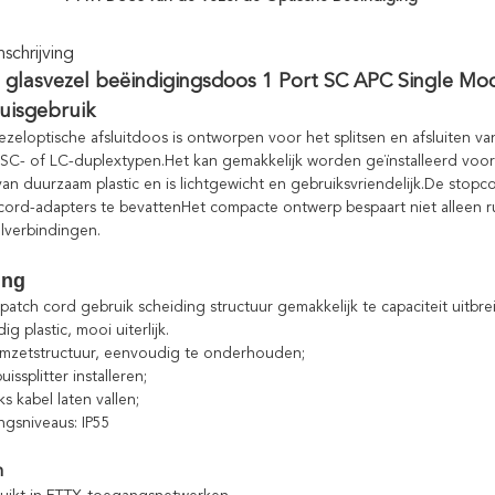
chrijving
 glasvezel beëindigingsdoos 1 Port SC APC Single Mo
uisgebruik
ezeloptische afsluitdoos is ontworpen voor het splitsen en afsluiten v
t SC- of LC-duplextypen.Het kan gemakkelijk worden geïnstalleerd vo
van duurzaam plastic en is lichtgewicht en gebruiksvriendelijk.De stop
cord-adapters te bevattenHet compacte ontwerp bespaart niet alleen r
lverbindingen.
ing
n patch cord gebruik scheiding structuur gemakkelijk te capaciteit uitb
 plastic, mooi uiterlijk.
omzetstructuur, eenvoudig te onderhouden;
issplitter installeren;
s kabel laten vallen;
gsniveaus: IP55
n