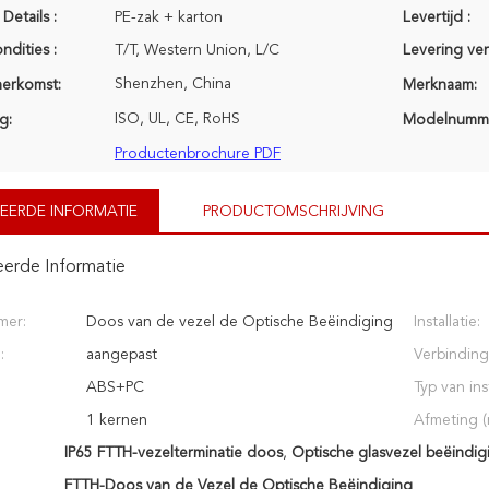
Details :
PE-zak + karton
Levertijd :
ndities :
T/T, Western Union, L/C
Levering ve
Shenzhen, China
herkomst:
Merknaam:
ISO, UL, CE, RoHS
g:
Modelnumm
Productenbrochure PDF
EERDE INFORMATIE
PRODUCTOMSCHRIJVING
eerde Informatie
mer:
Doos van de vezel de Optische Beëindiging
Installatie:
:
aangepast
Verbindin
ABS+PC
Typ van inst
1 kernen
Afmeting (
IP65 FTTH-vezelterminatie doos
,
Optische glasvezel beëindi
FTTH-Doos van de Vezel de Optische Beëindiging