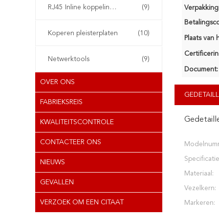
RJ45 Inline koppelingsapparaat
(9)
Verpakking 
Betalingsco
Koperen pleisterplaten
(10)
Plaats van 
Certificerin
Netwerktools
(9)
Document:
OVER ONS
GEDETAILL
FABRIEKSREIS
Gedetaill
KWALITEITSCONTROLE
CONTACTEER ONS
Modelnum
Specificatie
NIEUWS
Materiaal:
GEVALLEN
Vezelkern:
VERZOEK OM EEN CITAAT
Markeren: