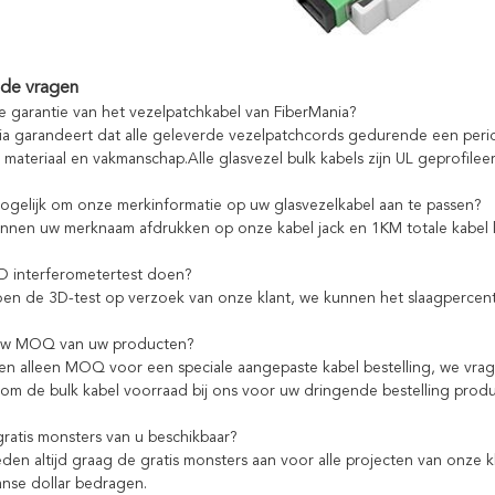
lde vragen
de garantie van het vezelpatchkabel van FiberMania?
ia garandeert dat alle geleverde vezelpatchcords gedurende een periode 
 materiaal en vakmanschap.Alle glasvezel bulk kabels zijn UL geprofilee
mogelijk om onze merkinformatie op uw glasvezelkabel aan te passen?
unnen uw merknaam afdrukken op onze kabel jack en 1KM totale kabel
3D interferometertest doen?
oen de 3D-test op verzoek van onze klant, we kunnen het slaagpercen
 uw MOQ van uw producten?
n alleen MOQ voor een speciale aangepaste kabel bestelling, we vragen
m de bulk kabel voorraad bij ons voor uw dringende bestelling produ
gratis monsters van u beschikbaar?
bieden altijd graag de gratis monsters aan voor alle projecten van onz
nse dollar bedragen.