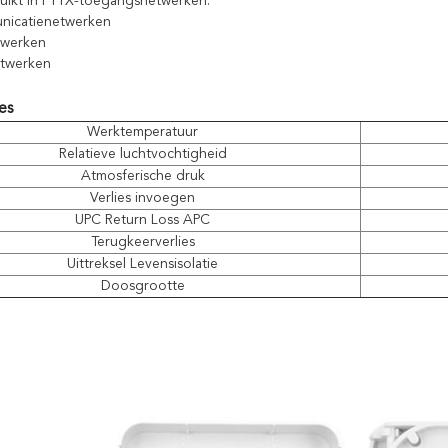
ruikt in FTTX-toegangsnetwerken.
nicatienetwerken
twerken
etwerken
es
Werktemperatuur
Relatieve luchtvochtigheid
Atmosferische druk
Verlies invoegen
UPC Return Loss APC
Terugkeerverlies
Uittreksel Levensisolatie
Doosgrootte