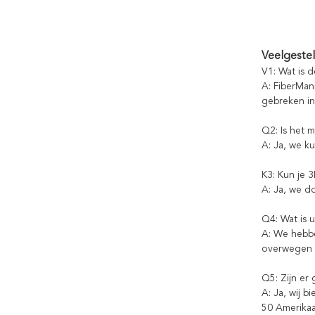
Veelgeste
V1: Wat is 
A: FiberMan
gebreken in
Q2: Is het 
A: Ja, we k
K3: Kun je 
A: Ja, we d
Q4: Wat is
A: We hebbe
overwegen o
Q5: Zijn er 
A: Ja, wij 
50 Amerikaa