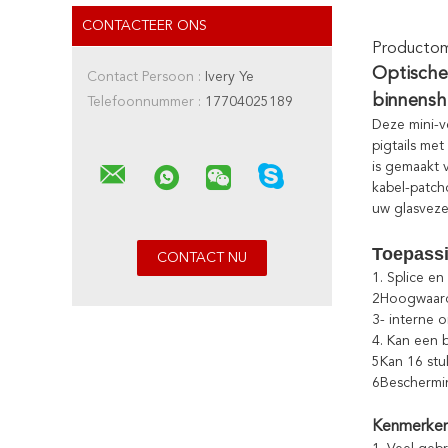
CONTACTEER ONS
Productoms
Optische
Contact Persoon :
Ivery Ye
binnensh
Telefoonnummer :
17704025189
Deze mini-v
pigtails me
is gemaakt 
kabel-patch
uw glasveze
Toepass
1. Splice e
2Hoogwaardig
3- interne 
4. Kan een bu
5Kan 16 stuk
6Beschermin
Kenmerke