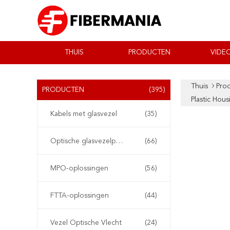
THUIS
PRODUCTEN
VIDEO
Thuis
Pro
PRODUCTEN
(395)
Plastic Hous
Kabels met glasvezel
(35)
Optische glasvezelpatchkabel
(66)
MPO-oplossingen
(56)
FTTA-oplossingen
(44)
Vezel Optische Vlecht
(24)