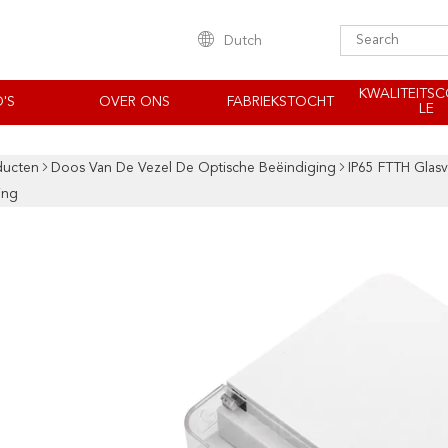
Dutch
KWALITEITS
'S
OVER ONS
FABRIEKSTOCHT
LE
ducten
Doos Van De Vezel De Optische Beëindiging
IP65 FTTH Glas
ing