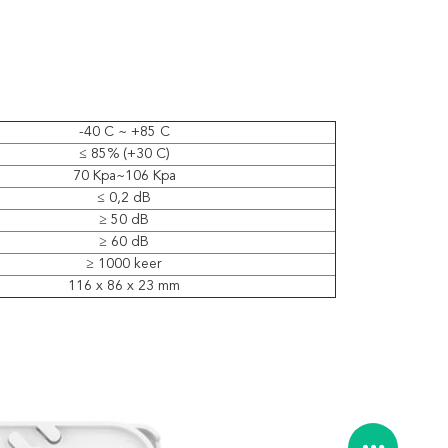
-40 C ~ +85 C
≤ 85% (+30 C)
70 Kpa~106 Kpa
≤ 0,2 dB
≥ 50 dB
≥ 60 dB
≥ 1000 keer
116 x 86 x 23 mm