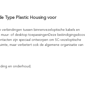
de Type Plastic Housing voor
an verbindingen tussen binnenvezeloptische kabels en
or muur- of desktop toepassingenDeze beëindigingsdoos
contacten zijn speciaal ontworpen om SC-vezeloptische
uimte, maar verbetert ook de algemene organisatie van
reiding en onderhoud;