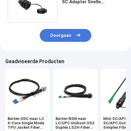
SC Adapter Snelle
installatie Zwarte jas
Doorgaan
Geadviseerde Producten
Buiten ODC naar LC
Buiten NSN naar
Mini SC/APC t
4-Core Single Mode
LC/UPC Uniboot OS2
SC/APC Outdo
TPU Jacket Fiber
Duplex LSZH Fiber
Simplex Fiber