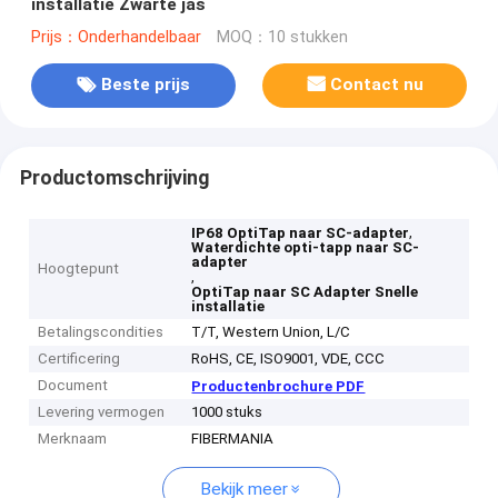
installatie Zwarte jas
Prijs：Onderhandelbaar
MOQ：10 stukken
Beste prijs
Contact nu
Productomschrijving
,
IP68 OptiTap naar SC-adapter
Waterdichte opti-tapp naar SC-
adapter
Hoogtepunt
,
OptiTap naar SC Adapter Snelle
installatie
Betalingscondities
T/T, Western Union, L/C
Certificering
RoHS, CE, ISO9001, VDE, CCC
Document
Productenbrochure PDF
Levering vermogen
1000 stuks
Merknaam
FIBERMANIA
Bekijk meer