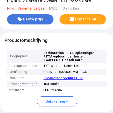
LC/UPC 2 Cores OS2 Zwart LSZH Patch Cord
Prijs：Onderhandelbaar
MOQ：10 stukken
Beste prijs
Contact nu
Productomschrijving
,
Basisstation FTTA-oplossingen
Hoogtepunt
,
FTTA-oplossingen buiten
Zwart LSZH-patch cord
Betalingscondities
T/T, Western Union, L/C
Certificering
RoHS, CE, ISO9001, VDE, CCC
Document
Productenbrochure PDF
Levering vermogen
1000 stuks
Merknaam
FIBERMANIA
Bekijk meer