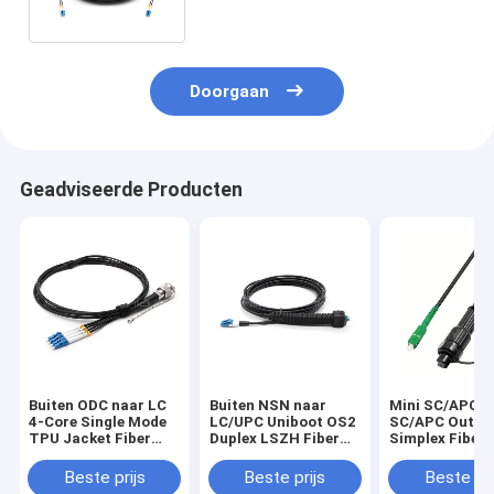
Cord
Doorgaan
Geadviseerde Producten
Buiten ODC naar LC
Buiten NSN naar
Mini SC/APC t
4-Core Single Mode
LC/UPC Uniboot OS2
SC/APC Outdo
TPU Jacket Fiber
Duplex LSZH Fiber
Simplex Fiber
Patch Cable
Patch Cable
Cord, OS2 9/1
LSZH Jacket
Beste prijs
Beste prijs
Beste pri