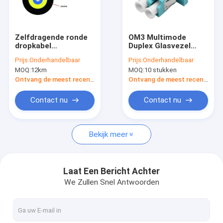
Over ons
Fabriekstocht
Zelfdragende ronde
OM3 Multimode
dropkabel
Duplex Glasvezel
Kwaliteitscontrole
enkelmodus voor
Adapter, Aqua LC
Prijs:
Onderhandelbaar
Prijs:
Onderhandelbaar
commercieel netwerk
naar LC Glasvezel
MOQ:
12km
MOQ:
10 stukken
Coupler
Neem contact met ons op
Ontvang de meest recente Prijs
Ontvang de meest recente Prijs
Nieuws
Contact nu
Contact nu
Gevallen
Bekijk meer
Vraag een offerte
Laat Een Bericht Achter
We Zullen Snel Antwoorden
Kabels met glasvezel
Optische glasvezelpatchkabel