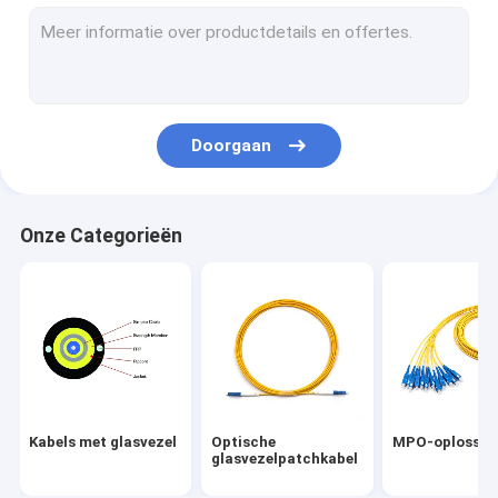
MPO-oplossingen
FTTA-oplossingen
Vezel Optische Vlecht
Doorgaan
PLC-splitter
met een vermogen van niet meer dan 50 W
Onze Categorieën
Doos van de vezel de Optische Beëindiging
vezel optische adapters
met een vermogen van niet meer dan 10 W
Koperen pleistersnoeren
Kabels met glasvezel
Optische
MPO-oplossin
Fibre reinigingsmiddelen
glasvezelpatchkabel