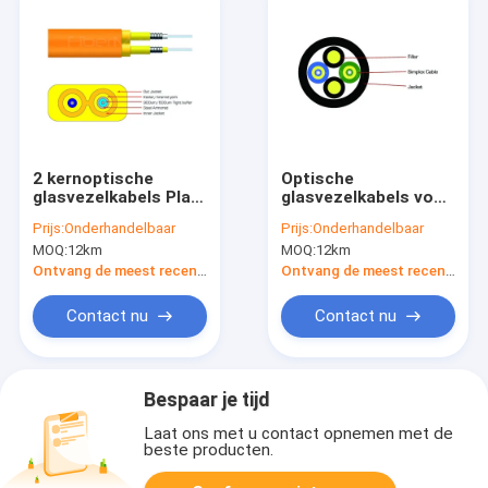
2 kernoptische
Optische
glasvezelkabels Plat
glasvezelkabels voor
glasvezelkabel
basisstations op
Prijs:
Onderhandelbaar
Prijs:
Onderhandelbaar
duplex gepantserd
maat 2 kernen
MOQ:
12km
MOQ:
12km
enkelmodus
glasvezelkabel
Ontvang de meest recente Prijs
Ontvang de meest recente Prijs
Contact nu
Contact nu
Bespaar je tijd
Laat ons met u contact opnemen met de
beste producten.