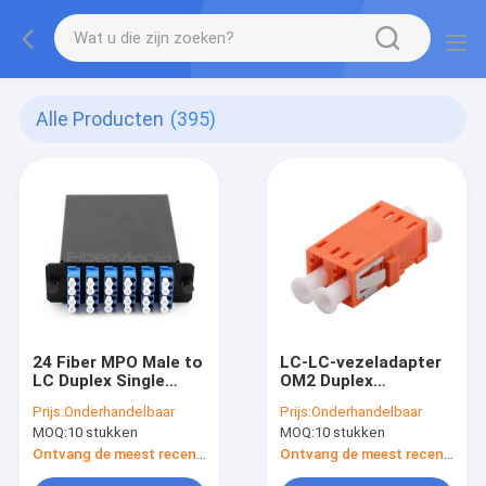
Alle Producten
(395)
24 Fiber MPO Male to
LC-LC-vezeladapter
LC Duplex Single
OM2 Duplex
Mode OS2 High
Multimode-
Prijs:
Onderhandelbaar
Prijs:
Onderhandelbaar
Density Module 12
vezeladapter Oranje
MOQ:
10 stukken
MOQ:
10 stukken
poorten volledig
behuizing zonder
geladen
flens
Ontvang de meest recente Prijs
Ontvang de meest recente Prijs