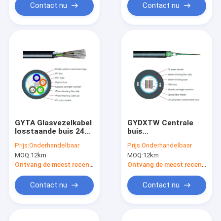
Contact nu
Contact nu
GYTA Glasvezelkabel
GYDXTW Centrale
losstaande buis 24
buis
kern enkelvoudige
Buitenbandvezelkabel
Prijs:
Onderhandelbaar
Prijs:
Onderhandelbaar
communicatiemodus
144 Kern Op maat
MOQ:
12km
MOQ:
12km
Ontvang de meest recente Prijs
Ontvang de meest recente Prijs
Contact nu
Contact nu