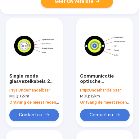
Geef uw vereiste
Single-mode
Communicatie-
glasvezelkabels 2
optische
Core Duplex voor
glasvezelkabels
Prijs:
Onderhandelbaar
Prijs:
Onderhandelbaar
basisstation
lichtgewicht 2 kern
MOQ:
12km
MOQ:
12km
ronde drop kabel
Ontvang de meest recente Prijs
Ontvang de meest recente Prijs
Contact nu
Contact nu