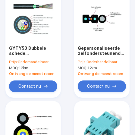
GYTY53 Dubbele
Gepersonaliseerde
schede
zelfondersteunende
glasvezelkabel,
boog-type dropkabel
Prijs:
Onderhandelbaar
Prijs:
Onderhandelbaar
buiten gewapende
enkelmodus voor
MOQ:
12km
MOQ:
12km
glasvezelkabel
basisstation
Ontvang de meest recente Prijs
Ontvang de meest recente Prijs
Contact nu
Contact nu
Thuis
Producten
Video's