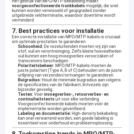
Het gebruik van MPO/MTP-bekabeling maakt
Keystone Jacks
voorgeconfectioneerde trunkkabels
mogelijk, die snel
kunnen worden verwisseld of geüpgraded zonder
RJ45 Inline koppelingsapparaat
uitgebreide veldterminatie, waardoor downtime wordt
verminderd.
Koperen pleisterplaten
7. Best practices voor installatie
Een correcte installatie van MPO/MTP-kabels is cruciaal
Netwerktools
om optimale prestaties te garanderen:
Schoonheid:
De vezeluiteinden moeten vrij zijn van
stof, vuil en verontreiniging. Zelfs kleine hoeveelheden
vuil kunnen een hoog invoegverlies veroorzaken of
transceivers beschadigen.
Polariteitsbeheer:
MPO/MTP-kabels moeten de
juiste polariteit (Type A, B of C) behouden om de juiste
uitlijning van verzenden/ontvangen te garanderen.
Buigradius:
Houd de minimale buigradius aan volgens
de specificaties van de fabrikant; lintvezels zijn
bijzonder gevoelig.
Testen:
Voer
invoegverlies-, retourverlies- en
continuïteitstests
uit voor elke verbinding.
Voorgeconfectioneerde kabels moeten vóór de
implementatie worden geverifieerd.
Labeling en documentatie:
High-density bekabeling
kan snel verwarrend worden; een goede labeling is
essentieel voor onderhoud en probleemoplossing.
8. Toekomstige trends in MPO/MTP-