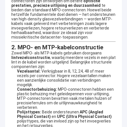
connectoren zijn ontworpen om betere
optische
prestaties, precieze uitlijning en duurzaamheid
te
bieden dan standaard MPO-connectoren. Hoewel beide
hetzelfde fundamentele doel dienen — het ondersteunen
van high-density glasvezelverbindingen — worden MTP-
kabels vaak geleverd met verbeteringen zoals lagere
invoegverliezen, hogere retourverliezen en verbeterde
herhaalbaarheid, waardoor ze ideaal zijn voor
missiekritische datacenter-toepassingen.
2. MPO- en MTP-kabelconstructie
Zowel MPO- als MTP-kabels gebruiken doorgaans
lintvezelconstructie
, waarbij meerdere vezels in een plat
lint in de kabel worden uitgelijnd. Belangrijke structurele
componenten zijn:
Vezelaantal:
Verkrijgbaar in 8, 12, 24, 48 of meer
vezels per connector. Hogere vezelaantallen maken
een aanzienlijke consolidatie van verbindingen
mogelijk.
Connectorbehuizing:
MPO-connectoren hebben een
plastic behuizing met geleidepennen voor uitlijning;
MTP-connectoren bevatten vaak metalen hulzen of
precisieferrules om de uitlijnnauwkeurigheid te
verbeteren.
Polijsttypes:
Beide ondersteunen
APC (Angled
Physical Contact)
en
UPC (Ultra Physical Contact)
polijsttypes, die van invloed zijn op het invoegverlies
en het retourverlies.