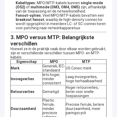
Kabeltypes:
MPO/MTP-kabels kunnen
single-mode
(OS2)
of
multimode (OM3, OM4, OM5)
zijn, afhankelijk
van de toepassing en de netwerksnelheid.
Fanout-opties:
Veel MPO/MTP-kabels bevatten een
breakout fanout
, waarbij de high-density connector
wordt opgesplitst in meerdere LC- of SC-connectoren
voor patching naar netwerkapparatuur.
3. MPO versus MTP: Belangrijkste
verschillen
Hoewel ze in de praktijk vaak door elkaar worden gebruikt,
zijn er verschillende verschillen tussen MPO- en MTP-
kabels:
Eigenschap
MPO
MTP
Generiek, IEC-
Merk
US Conec merk
standaard
Iets hoger,
Laag invoegverlies,
Invoegverlies
minder
hoge herhaalbaarheid
consistent
Hoger retourverlies,
Retourverlies
Gematigd
beter voor snelle
toepassingen
Plastic
ferrule,
Precisie ferrule, betere
Duurzaamheid
minder
duurzaamheid, meer
precieze
paringscycli