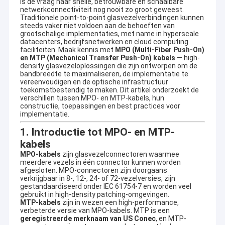
is de vraag naar snelle, betrouwbare en schaalbare
netwerkconnectiviteit nog nooit zo groot geweest.
Traditionele point-to-point glasvezelverbindingen kunnen
steeds vaker niet voldoen aan de behoeften van
grootschalige implementaties, met name in hyperscale
datacenters, bedrijfsnetwerken en cloud computing
faciliteiten. Maak kennis met
MPO (Multi-Fiber Push-On)
en MTP (Mechanical Transfer Push-On) kabels
— high-
density glasvezeloplossingen die zijn ontworpen om de
bandbreedte te maximaliseren, de implementatie te
vereenvoudigen en de optische infrastructuur
toekomstbestendig te maken. Dit artikel onderzoekt de
verschillen tussen MPO- en MTP-kabels, hun
constructie, toepassingen en best practices voor
implementatie.
1. Introductie tot MPO- en MTP-
kabels
MPO-kabels
zijn glasvezelconnectoren waarmee
meerdere vezels in één connector kunnen worden
afgesloten. MPO-connectoren zijn doorgaans
verkrijgbaar in 8-, 12-, 24- of 72-vezelversies, zijn
gestandaardiseerd onder IEC 61754-7 en worden veel
gebruikt in high-density patching-omgevingen.
MTP-kabels
zijn in wezen een high-performance,
verbeterde versie van MPO-kabels. MTP is een
geregistreerde merknaam van US Conec
, en MTP-