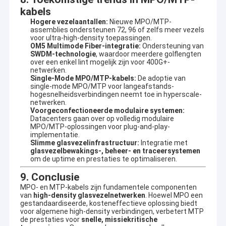
kabels
Hogere vezelaantallen:
Nieuwe MPO/MTP-
assemblies ondersteunen 72, 96 of zelfs meer vezels
voor ultra-high-density toepassingen.
OM5 Multimode Fiber-integratie:
Ondersteuning van
SWDM-technologie
, waardoor meerdere golflengten
over een enkel lint mogelijk zijn voor 400G+-
netwerken.
Single-Mode MPO/MTP-kabels:
De adoptie van
single-mode MPO/MTP voor langeafstands-
hogesnelheidsverbindingen neemt toe in hyperscale-
netwerken.
Voorgeconfectioneerde modulaire systemen:
Datacenters gaan over op volledig modulaire
MPO/MTP-oplossingen voor plug-and-play-
implementatie.
Slimme glasvezelinfrastructuur:
Integratie met
glasvezelbewakings-, beheer- en traceersystemen
om de uptime en prestaties te optimaliseren.
9. Conclusie
MPO- en MTP-kabels zijn fundamentele componenten
van
high-density glasvezelnetwerken
. Hoewel MPO een
gestandaardiseerde, kosteneffectieve oplossing biedt
voor algemene high-density verbindingen, verbetert MTP
de prestaties voor
snelle, missiekritische