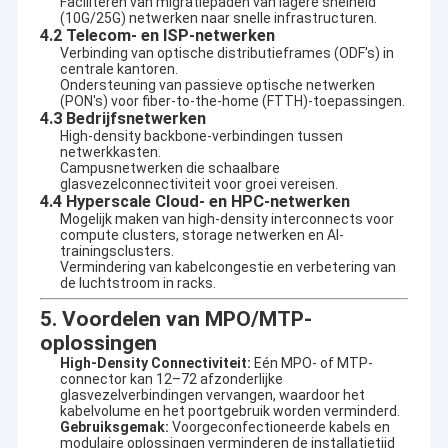
Faciliteren van migratiepaden van lagere snelheid
wereldwijd worden verkocht en die unaniem worden geprezen
Over ons
(10G/25G) netwerken naar snelle infrastructuren.
4.2
Telecom- en ISP-netwerken
door klanten in Europa en Noord- en Zuid-Amerika..FiberMania is
uitgerust met geavanceerde productieapparatuur en zeer
Verbinding van optische distributieframes (ODF's) in
Fabriekstocht
centrale kantoren.
betrouwbare laboratoriumtestinstrumenten.Vervaardiging, en
Ondersteuning van passieve optische netwerken
de verkoop, waarbij de meest waardevolle optische verbindings-
(PON's) voor fiber-to-the-home (FTTH)-toepassingen.
Kwaliteitscontrole
en transmissiesystemen voor wereldwijde klanten worden
4.3
Bedrijfsnetwerken
aangeboden.
High-density backbone-verbindingen tussen
Neem contact met ons op
netwerkkasten.
Campusnetwerken die schaalbare
glasvezelconnectiviteit voor groei vereisen.
De belangrijkste producten die door FiberMania worden
Nieuws
4.4
Hyperscale Cloud- en HPC-netwerken
vervaardigd en gedistribueerd, zijn onder meer MTP/MPO multi-
Mogelijk maken van high-density interconnects voor
core jumpers, conventionele glasvezel jumpers, militaire
compute clusters, storage netwerken en AI-
Gevallen
veldconnectoren en waterdichte
trainingsclusters.
jumpers,basisstationverlengingsspringers, high-density
Vermindering van kabelcongestie en verbetering van
Vraag een offerte
glasvezel patch panels voor datacenters, module cassettes,
de luchtstroom in racks.
serverkasten, indoor en outdoor multi-core optische kabels,
5. Voordelen van MPO/MTP-
opto-elektronica hybride kabels, passieve optische
apparaten,Multiplexers voor WDM (Wavelength Division
oplossingen
Multiplexing), netwerkkabels, koperen springers, keystone jacks,
High-Density Connectiviteit:
Eén MPO- of MTP-
Kabels met glasvezel
patch panels, en meer.
connector kan 12–72 afzonderlijke
glasvezelverbindingen vervangen, waardoor het
kabelvolume en het poortgebruik worden verminderd.
Optische glasvezelpatchkabel
Gebruiksgemak:
Voorgeconfectioneerde kabels en
Ons bedrijf houdt zich strikt aan het ISO 9001:2015
modulaire oplossingen verminderen de installatietijd