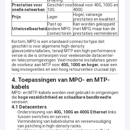
uitlijning
Prestaties voor
Geschikt voor
Ideaal voor 40G, 100G en
snelle netwerken
10G
400G
Hoger, vanwege
Prijs
Lager
prestaties en kwaliteit
Past op
Kan worden gekoppeld
Uitwisselbaarheid
andere MPO-
met MPO, maar kan de
connectoren
prestaties verminderen
Kortom, MPO is een standaard connectortype dat
geschikt is voor algemene high-density
glasvezelinstallaties, terwijl MTP een high-performance
versie is die is ontworpen voor veeleisende datacenter-
en telecomomgevingen. Veel moderne installaties geven
de voorkeur aan MTP voor
40G, 100G en hoger
, waar een
laag invoegverlies en een hoog retourverlies cruciaal zijn.
4. Toepassingen van MPO- en MTP-
kabels
MPO- en MTP-kabels worden veel gebruikt in omgevingen
Thuis
die
hoge vezeldichtheid en schaalbare bandbreedte
vereisen:
Shenzhen FiberMania Technology Co., Ltd.Het bedrijf is
4.1
Datacenters
opgericht in 2015 en is een nationale hightech onderneming die
Producten
Ondersteuning van
40G, 100G en 400G Ethernet
links
zich richt op geïntegreerde technologie- en handelsoplossingen
tussen switches en servers.
voor transmissieverbindingen in optische
Vermindering van kabelvolume en vereenvoudiging
Video's
communicatienetwerken.Ons bedrijf heeft bijna tien jaar
van patching in high-density racks.
ervaring in ontwerp, productie en export, met producten die