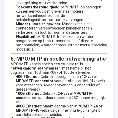
kwaliteitssysteem en onze producten voldoen aan
in vergelijking met veldterminatie.
MPO-oplossingen
Toekomstbestendigheid:
MPO/MTP-oplossingen
certificeringen zoals CE, RoHS, UL en ETL.We streven ernaar om
kunnen eenvoudig migreren naar hogere
hoogwaardige producten en uitstekende diensten aan onze
FTTA-oplossingen
netwerksnelheden zonder de
klanten te leveren.We zijn bereid om hand in hand te werken met
bekabelingsinfrastructuur te vervangen.
vrienden uit alle lagen van het leven om samen briljantheid te
Minder ruimte en gewicht:
Minder kabels en
Vezel Optische Vlecht
creëren.
connectoren vereenvoudigen kabelbeheer en
verbeteren de luchtstroom in datacenters.
Flexibiliteit:
MPO/MTP-trunks kunnen worden
PLC-splitter
aangesloten op fanout-assemblies of directe
patchpanelen, waardoor modulaire netwerkuitbreiding
mogelijk is.
met een vermogen van niet meer dan 50 W
6. MPO/MTP in snelle netwerkmigratie
Doos van de vezel de Optische Beëindiging
MPO/MTP-kabels spelen een cruciale rol in
netwerkmigratiestrategieën
, met name bij het
upgraden van 10G naar 40G- of 100G-netwerken:
vezel optische adapters
40G Ethernet:
Gebruikt doorgaans een
12-vezel
MPO/MTP-connector
voor parallelle optiek (4 vezels
met een vermogen van niet meer dan 10 W
voor verzenden, 4 voor ontvangen, 4 ongebruikt of
gereserveerd).
100G Ethernet:
Gebruikt
24-vezel MPO/MTP-
Koperen pleistersnoeren
assemblies
, waardoor meerdere 25G-banen mogelijk
zijn.
400G Ethernet:
Maakt gebruik van
MPO/MTP-24 of
Fibre reinigingsmiddelen
MPO/MTP-48
verbindingen met multi-golflengte of
parallelle optische modules.