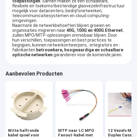
toepassingen
. Samen maken ze een schaalbare,
flexibele en toekomstbestendige glasvezelinfrastructuur
mogelijk voor datacenters, bedrijfsnetwerken,
telecommunicatiesystemen en cloud computing-
omgevingen.
Naarmate de netwerkbehoeften blijven groeien en
organisaties migreren naar
40G, 100G en 400G Ethernet
,
zullen MPO/MTP-oplossingen onmisbaar blijven. Door
hun verschillen, toepassingen en best practices te
begrijpen, kunnen netwerkontwerpers, -integrators en -
fabrikanten
betrouwbare, hoogwaardige en schaalbare
optische netwerken
garanderen voor de komende jaren.
Aanbevolen Producten
Witte halfronde
MTP naar LC MPO
12 Vezels MT
kabel spoel voor
Fanout-kabel met
Duplex Casset