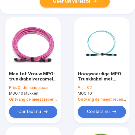
Geef uw vereiste
Man tot Vrouw MPO-
Hoogwaardige MPO
trunkkabelverzameling
Trunkkabel met
12 vezels Polariteit A
0,35dB Max. verlies
Prijs:
Onderhandelbaar
Prijs:
3.2
OM4 OFNP Magenta
150m bij 850nm en
MOQ:
10 stukken
MOQ:
10
Jacket
400m bij 850nm voor
Datacenters
Ontvang de meest recente Prijs
Ontvang de meest recente Prijs
Contact nu
Contact nu