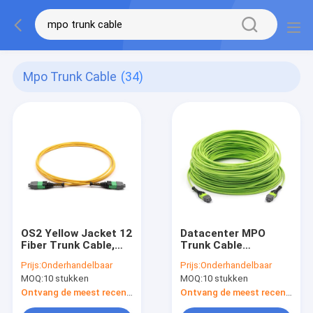
Mpo Trunk Cable
(34)
OS2 Yellow Jacket 12
Datacenter MPO
Fiber Trunk Cable,
Trunk Cable
MPO Trunk Cable
Assembly 24 vezels
Prijs:
Onderhandelbaar
Prijs:
Onderhandelbaar
voor Datacenter
Polariteit B OM5
MOQ:
10 stukken
MOQ:
10 stukken
OFNP Lime Jacket
Ontvang de meest recente Prijs
Ontvang de meest recente Prijs