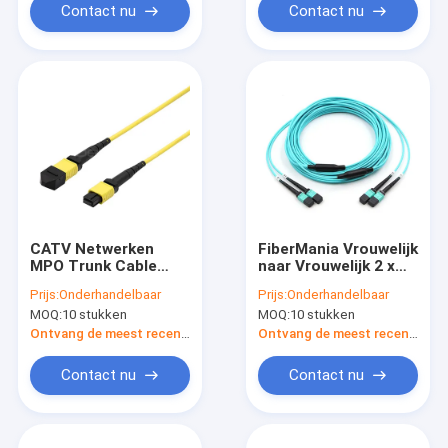
Contact nu
Contact nu
CATV Netwerken
FiberMania Vrouwelijk
MPO Trunk Cable
naar Vrouwelijk 2 x
Vrouwelijk tot
MPO Trunk Cable 24
Prijs:
Onderhandelbaar
Prijs:
Onderhandelbaar
Vrouwelijk 12 vezels
vezels OM3 OFNR
MOQ:
10 stukken
MOQ:
10 stukken
Polariteit A OM3 Gele
Aqua Jack
jas
Ontvang de meest recente Prijs
Ontvang de meest recente Prijs
Contact nu
Contact nu