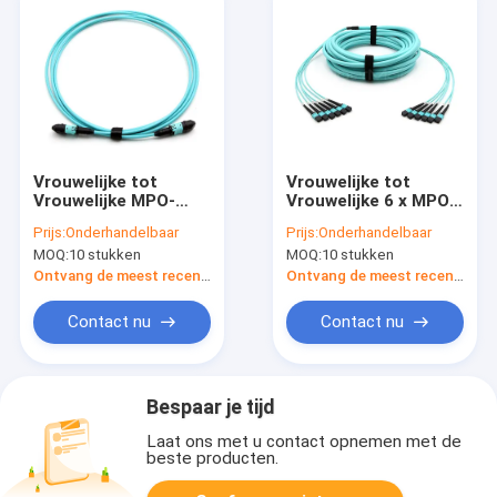
Vrouwelijke tot
Vrouwelijke tot
Vrouwelijke MPO-
Vrouwelijke 6 x MPO-
trunkkabelmontage
trunkkabelassemblage
Prijs:
Onderhandelbaar
Prijs:
Onderhandelbaar
12 vezels OM3 OFNR
72 vezels OM3 OFNR
MOQ:
10 stukken
MOQ:
10 stukken
Aqua Jacket
Aqua Jack
Ontvang de meest recente Prijs
Ontvang de meest recente Prijs
Contact nu
Contact nu
Bespaar je tijd
Laat ons met u contact opnemen met de
beste producten.