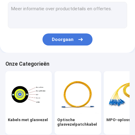
MPO-oplossingen
FTTA-oplossingen
Vezel Optische Vlecht
Doorgaan
PLC-splitter
met een vermogen van niet meer dan 50 W
Onze Categorieën
Doos van de vezel de Optische Beëindiging
vezel optische adapters
met een vermogen van niet meer dan 10 W
Koperen pleistersnoeren
Kabels met glasvezel
Optische
MPO-oplossin
Fibre reinigingsmiddelen
glasvezelpatchkabel