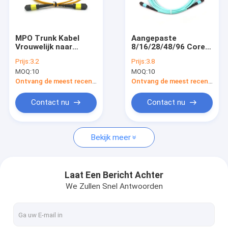
Over ons
Fabriekstocht
MPO Trunk Kabel
Aangepaste
Vrouwelijk naar
8/16/28/48/96 Cores
Kwaliteitscontrole
Vrouwelijk Single
MPO Trunkkabel met
Prijs:
3.2
Prijs:
3.8
Mode (OS2) met
100N<1000N
MOQ:
10
MOQ:
10
12/24/48/72 Vezels
Treksterkte en
Neem contact met ons op
en 0.35dB Max Laag
100(N/100mm)
Ontvang de meest recente Prijs
Ontvang de meest recente Prijs
Verlies
<1000(N/100mm)
Zijdelingse Druk
Nieuws
Contact nu
Contact nu
Gevallen
Bekijk meer
Vraag een offerte
Laat Een Bericht Achter
We Zullen Snel Antwoorden
Kabels met glasvezel
Optische glasvezelpatchkabel