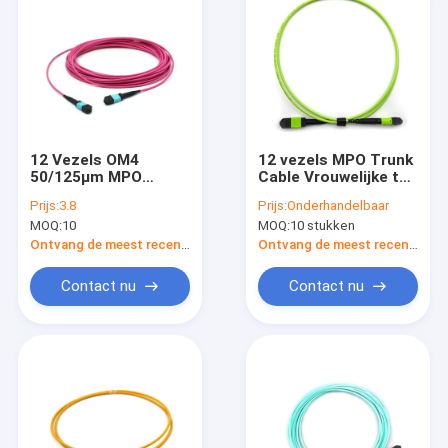
12 Vezels OM4
12 vezels MPO Trunk
50/125μm MPO
Cable Vrouwelijke tot
Trunkkabel met
Vrouwelijke Polariteit
Prijs:
3.8
Prijs:
Onderhandelbaar
850nm/1300nm
A OM5 OFNP Lime
MOQ:
10
MOQ:
10 stukken
Golflengte en 3,0 mm
Jacket
OD
Ontvang de meest recente Prijs
Ontvang de meest recente Prijs
Contact nu
Contact nu
Thuis
Producten
Video's